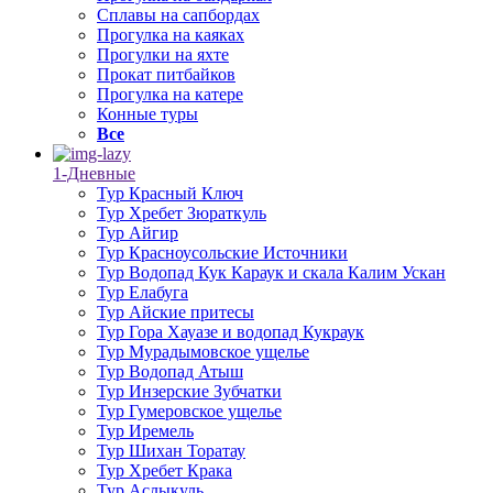
Сплавы на сапбордах
Прогулка на каяках
Прогулки на яхте
Прокат питбайков
Прогулка на катере
Конные туры
Все
1-Дневные
Тур Красный Ключ
Тур Хребет Зюраткуль
Тур Айгир
Тур Красноусольские Источники
Тур Водопад Кук Караук и скала Калим Ускан
Тур Елабуга
Тур Айские притесы
Тур Гора Хауазе и водопад Кукраук
Тур Мурадымовское ущелье
Тур Водопад Атыш
Тур Инзерские Зубчатки
Тур Гумеровское ущелье
Тур Иремель
Тур Шихан Торатау
Тур Хребет Крака
Тур Аслыкуль