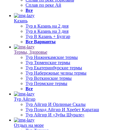
Сплав по реке Ай
Все
Казань
Тур в Казань на 2 дня
Тур в Казань на 3 дня
Тур В Казань + Булгар
Все Варианты
Термы, Здоровье
Тур Нижнекамские термы
Тур Тюменские термы
Тур Екатеринбурские термы
Тур Набережные челны термы
Тур Воткинские термы
Тур Пермские термы
Все
Тур Айгир
Тур Айгир И Орлиные Скалы
Тур Поход Айгир И Хребет Караташ
Тур Айгир И «Зубы Шурале»
Отдых на море