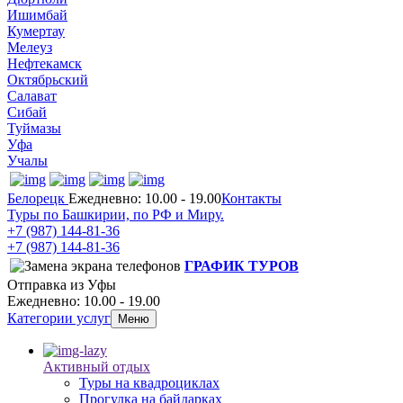
Ишимбай
Кумертау
Мелеуз
Нефтекамск
Октябрьский
Салават
Сибай
Туймазы
Уфа
Учалы
Белорецк
Ежедневно: 10.00 - 19.00
Контакты
Туры по Башкирии, по РФ и Миру.
+7 (987)
144-81-36
+7 (987)
144-81-36
ГРАФИК ТУРОВ
Отправка из Уфы
Ежедневно: 10.00 - 19.00
Категории услуг
Меню
Активный отдых
Туры на квадроциклах
Прогулка на байдарках