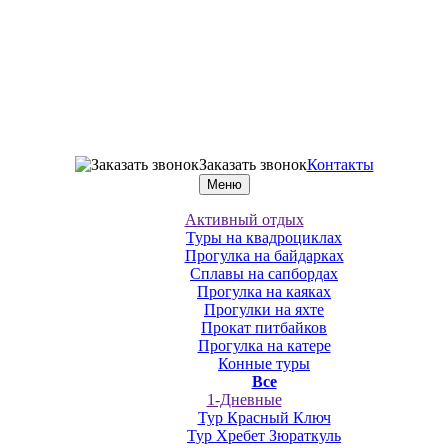
Заказать звонок
Контакты
Меню
Активный отдых
Туры на квадроциклах
Прогулка на байдарках
Сплавы на сапбордах
Прогулка на каяках
Прогулки на яхте
Прокат питбайков
Прогулка на катере
Конные туры
Все
1-Дневные
Тур Красный Ключ
Тур Хребет Зюраткуль