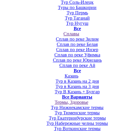
Тур Соль-Илецк
Туры по Башкирии
Тур Пермь
Тур Таганай
Тур Нугуш
Все
Сплавы
Сплав по реке Зилим
Сплав по реке Белая
Сплав по реке Инзер
Сплав по реке Уфимка
Сплав по реке Юрюзань
Сплав по реке Ай
Все
Казань
Тур в Казань на 2 дня
Тур в Казань на 3 дня
Тур В Казань + Булгар
Все Варианты
Термы, Здоровье
Тур Нижнекамские термы
Тур Тюменские термы
Тур Екатеринбурские термы
Тур Набережные челны термы
Тур Воткинские термы