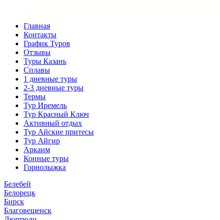
Главная
Контакты
График Туров
Отзывы
Туры Казань
Сплавы
1 дневные туры
2-3 дневные туры
Термы
Тур Иремель
Тур Красный Ключ
Активный отдых
Тур Айские притесы
Тур Айгир
Аркаим
Конные туры
Горнолыжка
Белебей
Белорецк
Бирск
Благовещенск
Дюртюли