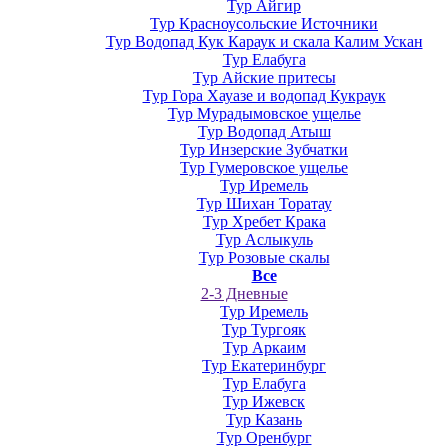
Тур Айгир
Тур Красноусольские Источники
Тур Водопад Кук Караук и скала Калим Ускан
Тур Елабуга
Тур Айские притесы
Тур Гора Хауазе и водопад Кукраук
Тур Мурадымовское ущелье
Тур Водопад Атыш
Тур Инзерские Зубчатки
Тур Гумеровское ущелье
Тур Иремель
Тур Шихан Торатау
Тур Хребет Крака
Тур Аслыкуль
Тур Розовые скалы
Все
2-3 Дневные
Тур Иремель
Тур Тургояк
Тур Аркаим
Тур Екатеринбург
Тур Елабуга
Тур Ижевск
Тур Казань
Тур Оренбург