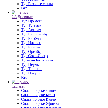
Тур Розовые скалы
Все
2-3 Дневные
Тур Иремель
Тур Тургояк
Тур Аркаим
Тур Екатеринбург
Тур Елабуга
Тур Ижевск
Тур Казань
Тур Оренбург
Тур Соль-Илецк
Туры по Башкирии
Тур Пермь
Тур Таганай
Тур Нугуш
Все
Сплавы
Сплав по реке Зилим
Сплав по реке Белая
Сплав по реке Инзер
Сплав по реке Уфимка
Сплав по реке Юрюзань