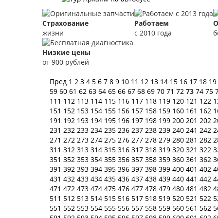
Страхование
Работаем
О
жизни
с 2010 года
б
Низкие цены
от 900 рублей
Пред
1
2
3
4
5
6
7
8
9
10
11
12
13
14
15
16
17
18
1
59
60
61
62
63
64
65
66
67
68
69
70
71
72
73
74
75
111
112
113
114
115
116
117
118
119
120
121
122
1
151
152
153
154
155
156
157
158
159
160
161
162
1
191
192
193
194
195
196
197
198
199
200
201
202
2
231
232
233
234
235
236
237
238
239
240
241
242
2
271
272
273
274
275
276
277
278
279
280
281
282
2
311
312
313
314
315
316
317
318
319
320
321
322
3
351
352
353
354
355
356
357
358
359
360
361
362
3
391
392
393
394
395
396
397
398
399
400
401
402
4
431
432
433
434
435
436
437
438
439
440
441
442
4
471
472
473
474
475
476
477
478
479
480
481
482
4
511
512
513
514
515
516
517
518
519
520
521
522
5
551
552
553
554
555
556
557
558
559
560
561
562
5
591
592
593
594
595
596
597
598
599
600
601
602
6