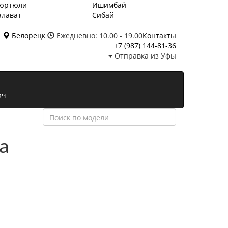
юртюли
Ишимбай
алават
Сибай
Белорецк
Ежедневно: 10.00 - 19.00
Контакты
+7 (987)
144-81-36
Отправка из Уфы
юч
а