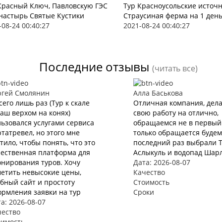
Красный Ключ, Павловскую ГЭС
Тур Красноусольские источ
настырь Святые Кустики
Страусиная ферма на 1 ден
-08-24 00:40:27
2021-08-24 00:40:27
Последние отзывы
(читать все)
ргей Смолянин
Алла Баськова
сего лишь раз (Тур к скале
Отличная компания, дел
аш верхом на конях)
свою работу на отлично,
ьзовался услугами сервиса
обращаемся не в первый 
татревел, но этого мне
только обращается будем 
тило, чтобы понять, что это
последний раз выбрали 
чественная платформа для
Аслыкуль и водопад Шар
нирования туров. Хочу
Дата: 2026-08-07
етить невысокие цены,
Качество
бный сайт и простоту
Стоимость
рмления заявки на тур
Сроки
а: 2026-08-07
чество
оимость