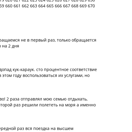
59
660
661
662
663
664
665
666
667
668
669
670
ращаемся не в первый раз, только обращается
 на 2 дня
опад кук-караук. сто процентное соответствие
 этом году воспользоваться их услугами, но
во! 2 раза отправлял мою семью отдыхать,
 второй раз решили полететь на моря а именно
чередной раз вся поездка на высшем