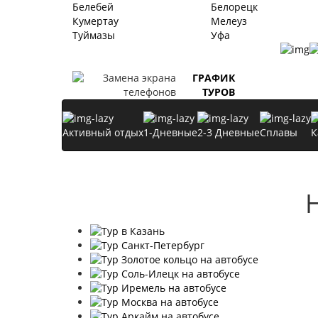
Белебей
Белорецк
Кумертау
Мелеуз
Туймазы
Уфа
ГРАФИК
ТУРОВ
Активный отдых
1-Дневные
2-3 Дневные
Сплавы
К