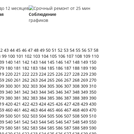
ая
Соблюдение
графиков
42
43
44
45
46
47
48
49
50
51
52
53
54
55
56
57
58
8
99
100
101
102
103
104
105
106
107
108
109
110
39
140
141
142
143
144
145
146
147
148
149
150
79
180
181
182
183
184
185
186
187
188
189
190
19
220
221
222
223
224
225
226
227
228
229
230
59
260
261
262
263
264
265
266
267
268
269
270
99
300
301
302
303
304
305
306
307
308
309
310
39
340
341
342
343
344
345
346
347
348
349
350
79
380
381
382
383
384
385
386
387
388
389
390
19
420
421
422
423
424
425
426
427
428
429
430
59
460
461
462
463
464
465
466
467
468
469
470
99
500
501
502
503
504
505
506
507
508
509
510
39
540
541
542
543
544
545
546
547
548
549
550
79
580
581
582
583
584
585
586
587
588
589
590
19
620
621
622
623
624
625
626
627
628
629
630