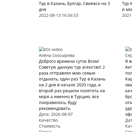
Тур в Казань, Булгар, Свияжск на 3
Тур 
дня
и мо
2022-08-13 16:56:53
2021
Алёна Скосырева
Се
Доброго времени суток Всем!
Я в
Советую данную тур агенство! 2
Акт
раза отправлял мою семью
пол
отдыхать, один раз Тур в Казань
Кар
на 2 дня в начале 2020 года, и
хва
второй раз решили полететь на
ка
моря а именно в Турцию, все
бро
понравилось, буду
отм
рекомендовать.
удо
Дата: 2026-08-07
офо
Качество
Дат
Стоимость
Ка
Сроки
Ст