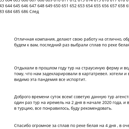
43
644
645
646
647
648
649
650
651
652
653
654
655
656
657
658
6
83
684
685
686
След
Отличная компания, делают свою работу на отлично, об
будем к вам, последний раз выбрали сплав по реке белая
Отдыхали в прошлом году тур на страусиную ферму и вод
тому, что нам задекларировали в картатревел. хотели и в
видимо эта пандемия все испортит.
Доброго времени суток всем! советую данную тур агенст
один раз тур на иремель на 2 дня в начале 2020 года, и
в турцию, все понравилось, буду рекомендовать.
Спасибо огромное за сплав по реке белая на 4 дня , в о