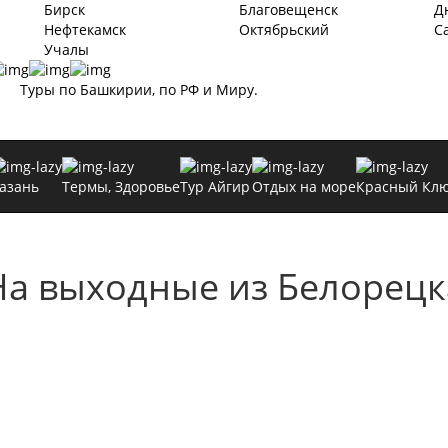
Бирск
Благовещенск
Д
Нефтекамск
Октябрьский
С
Учалы
Туры по Башкирии, по РФ и Миру.
азань
Термы, Здоровье
Тур Айгир
Отдых на море
Красный Кл
На выходные
из Белорецк