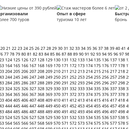
рганизовали
Опыт в сфере
Быстр
олее 700 туров
туризма 10 лет
бронь
9
20
21
22
23
24
25
26
27
28
29
30
31
32
33
34
35
36
37
38
39
40
41
76
77
78
79
80
81
82
83
84
85
86
87
88
89
90
91
92
93
94
95
96
97
9
23
124
125
126
127
128
129
130
131
132
133
134
135
136
137
138
1
63
164
165
166
167
168
169
170
171
172
173
174
175
176
177
178
1
03
204
205
206
207
208
209
210
211
212
213
214
215
216
217
218
2
43
244
245
246
247
248
249
250
251
252
253
254
255
256
257
258
2
83
284
285
286
287
288
289
290
291
292
293
294
295
296
297
298
2
23
324
325
326
327
328
329
330
331
332
333
334
335
336
337
338
3
63
364
365
366
367
368
369
370
371
372
373
374
375
376
377
378
3
03
404
405
406
407
408
409
410
411
412
413
414
415
416
417
418
4
43
444
445
446
447
448
449
450
451
452
453
454
455
456
457
458
4
83
484
485
486
487
488
489
490
491
492
493
494
495
496
497
498
4
23
524
525
526
527
528
529
530
531
532
533
534
535
536
537
538
5
63
564
565
566
567
568
569
570
571
572
573
574
575
576
577
578
5
03
604
605
606
607
608
609
610
611
612
613
614
615
616
617
618
6