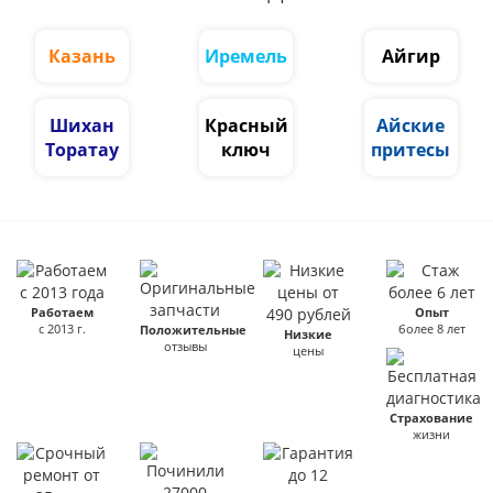
Казань
Иремель
Айгир
Шихан
Красный
Айские
Торатау
ключ
притесы
Работаем
Опыт
с 2013 г.
более 8 лет
Положительные
Низкие
отзывы
цены
Страхование
жизни