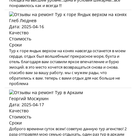
поездка на высшем уровне...цена и условия шикарны...все
понравилось как и всегда !!!
Глеб Люднев
Дата: 2025-04-16
Качество
Стоимость
Сроки
Тур к горе яндык верхом на конях навсегда останется в моем
сердце, отдых был волшебным! прекрасное море, бухта и
отель благодаря вам оставили яркое впечатление и бурю
эмоций. в это место хочется возвращаться снова и снова.
спасибо вам за вашу работу. мы с мужем рады, что
обратились к вам. теперь с вами отдых для нас больше не
проблема
Георгий Мосжухин
Дата: 2025-04-17
Качество
Стоимость
Сроки
Доброго времени суток всем! советую данную тур агенство! 2
раза отправлял мою семью отдыхать, один раз тур в аркаим