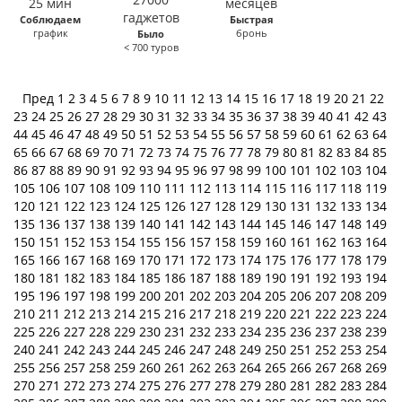
Соблюдаем
Быстрая
график
бронь
Было
< 700 туров
Пред
1
2
3
4
5
6
7
8
9
10
11
12
13
14
15
16
17
18
19
20
21
22
23
24
25
26
27
28
29
30
31
32
33
34
35
36
37
38
39
40
41
42
43
44
45
46
47
48
49
50
51
52
53
54
55
56
57
58
59
60
61
62
63
64
65
66
67
68
69
70
71
72
73
74
75
76
77
78
79
80
81
82
83
84
85
86
87
88
89
90
91
92
93
94
95
96
97
98
99
100
101
102
103
104
105
106
107
108
109
110
111
112
113
114
115
116
117
118
119
120
121
122
123
124
125
126
127
128
129
130
131
132
133
134
135
136
137
138
139
140
141
142
143
144
145
146
147
148
149
150
151
152
153
154
155
156
157
158
159
160
161
162
163
164
165
166
167
168
169
170
171
172
173
174
175
176
177
178
179
180
181
182
183
184
185
186
187
188
189
190
191
192
193
194
195
196
197
198
199
200
201
202
203
204
205
206
207
208
209
210
211
212
213
214
215
216
217
218
219
220
221
222
223
224
225
226
227
228
229
230
231
232
233
234
235
236
237
238
239
240
241
242
243
244
245
246
247
248
249
250
251
252
253
254
255
256
257
258
259
260
261
262
263
264
265
266
267
268
269
270
271
272
273
274
275
276
277
278
279
280
281
282
283
284