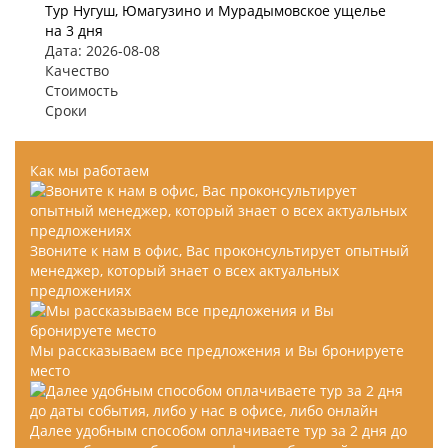
Тур Нугуш, Юмагузино и Мурадымовское ущелье
на 3 дня
Дата: 2026-08-08
Качество
Стоимость
Сроки
Как мы работаем
Звоните к нам в офис, Вас проконсультирует опытный
менеджер, который знает о всех актуальных
предложениях
Мы рассказываем все предложения и Вы бронируете
место
Далее удобным способом оплачиваете тур за 2 дня до