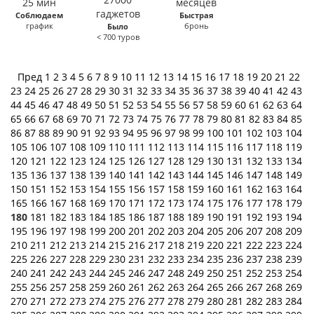
Соблюдаем
Быстрая
график
бронь
Было
< 700 туров
Пред
1
2
3
4
5
6
7
8
9
10
11
12
13
14
15
16
17
18
19
20
21
22
23
24
25
26
27
28
29
30
31
32
33
34
35
36
37
38
39
40
41
42
43
44
45
46
47
48
49
50
51
52
53
54
55
56
57
58
59
60
61
62
63
64
65
66
67
68
69
70
71
72
73
74
75
76
77
78
79
80
81
82
83
84
85
86
87
88
89
90
91
92
93
94
95
96
97
98
99
100
101
102
103
104
105
106
107
108
109
110
111
112
113
114
115
116
117
118
119
120
121
122
123
124
125
126
127
128
129
130
131
132
133
134
135
136
137
138
139
140
141
142
143
144
145
146
147
148
149
150
151
152
153
154
155
156
157
158
159
160
161
162
163
164
165
166
167
168
169
170
171
172
173
174
175
176
177
178
179
180
181
182
183
184
185
186
187
188
189
190
191
192
193
194
195
196
197
198
199
200
201
202
203
204
205
206
207
208
209
210
211
212
213
214
215
216
217
218
219
220
221
222
223
224
225
226
227
228
229
230
231
232
233
234
235
236
237
238
239
240
241
242
243
244
245
246
247
248
249
250
251
252
253
254
255
256
257
258
259
260
261
262
263
264
265
266
267
268
269
270
271
272
273
274
275
276
277
278
279
280
281
282
283
284