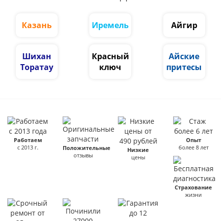
Казань
Иремель
Айгир
Шихан
Красный
Айские
Торатау
ключ
притесы
Работаем
Опыт
с 2013 г.
более 8 лет
Положительные
Низкие
отзывы
цены
Страхование
жизни