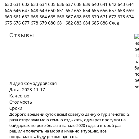
630
631
632
633
634
635
636
637
638
639
640
641
642
643
644
645
646
647
648
649
650
651
652
653
654
655
656
657
658
659
660
661
662
663
664
665
666
667
668
669
670
671
672
673
674
675
676
677
678
679
680
681
682
683
684
685
686
След
Отзывы
Лидия Сомодуровская
Дата: 2023-11-17
Качество
Стоимость
Сроки
Доброго времени суток всем! советую данную тур агенство! 2
раза отправлял мою семью отдыхать, один раз прогулка на
байдарках по реке белая в начале 2020 года, и второй раз
решили полететь на моря а именно в турцию, все
понравилось, буду рекомендовать.