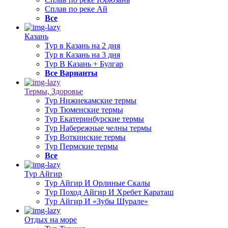
Сплав по реке Ай
Все
Казань
Тур в Казань на 2 дня
Тур в Казань на 3 дня
Тур В Казань + Булгар
Все Варианты
Термы, Здоровье
Тур Нижнекамские термы
Тур Тюменские термы
Тур Екатеринбурские термы
Тур Набережные челны термы
Тур Воткинские термы
Тур Пермские термы
Все
Тур Айгир
Тур Айгир И Орлиные Скалы
Тур Поход Айгир И Хребет Караташ
Тур Айгир И «Зубы Шурале»
Отдых на море