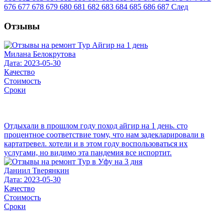
676
677
678
679
680
681
682
683
684
685
686
687
След
Отзывы
Милана Белокрутова
Дата: 2023-05-30
Качество
Стоимость
Сроки
Отдыхали в прошлом году поход айгир на 1 день. сто
процентное соответствие тому, что нам задекларировали в
картатревел. хотели и в этом году воспользоваться их
услугами, но видимо эта пандемия все испортит.
Даниил Тверянкин
Дата: 2023-05-30
Качество
Стоимость
Сроки