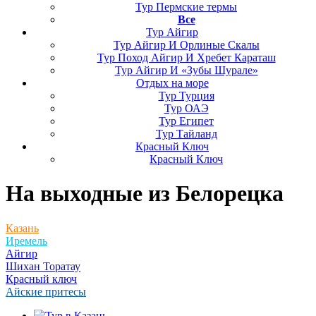
Тур Пермские термы
Все
Тур Айгир
Тур Айгир И Орлиные Скалы
Тур Поход Айгир И Хребет Караташ
Тур Айгир И «Зубы Шурале»
Отдых на море
Тур Турция
Тур ОАЭ
Тур Египет
Тур Тайланд
Красный Ключ
Красный Ключ
На выходные
из Белорецка
Казань
Иремель
Айгир
Шихан Торатау
Красный ключ
Айские притесы