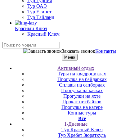
Тур Турция
Тур ОАЭ
Тур Египет
Тур Тайланд
Красный Ключ
Красный Ключ
Заказать звонок
Контакты
Меню
Активный отдых
Туры на квадроциклах
Прогулка на байдарках
Сплавы на сапбордах
Прогулка на каяках
Прогулки на яхте
Прокат питбайков
Прогулка на катере
Конные туры
Все
1-Дневные
Тур Красный Ключ
Тур Хребет Зюраткуль