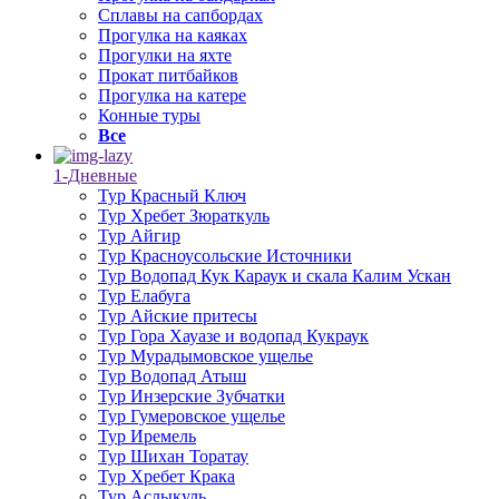
Сплавы на сапбордах
Прогулка на каяках
Прогулки на яхте
Прокат питбайков
Прогулка на катере
Конные туры
Все
1-Дневные
Тур Красный Ключ
Тур Хребет Зюраткуль
Тур Айгир
Тур Красноусольские Источники
Тур Водопад Кук Караук и скала Калим Ускан
Тур Елабуга
Тур Айские притесы
Тур Гора Хауазе и водопад Кукраук
Тур Мурадымовское ущелье
Тур Водопад Атыш
Тур Инзерские Зубчатки
Тур Гумеровское ущелье
Тур Иремель
Тур Шихан Торатау
Тур Хребет Крака
Тур Аслыкуль