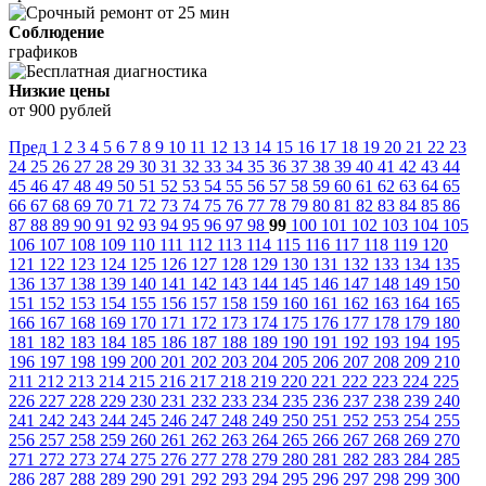
Соблюдение
графиков
Низкие цены
от 900 рублей
Пред
1
2
3
4
5
6
7
8
9
10
11
12
13
14
15
16
17
18
19
20
21
22
23
24
25
26
27
28
29
30
31
32
33
34
35
36
37
38
39
40
41
42
43
44
45
46
47
48
49
50
51
52
53
54
55
56
57
58
59
60
61
62
63
64
65
66
67
68
69
70
71
72
73
74
75
76
77
78
79
80
81
82
83
84
85
86
87
88
89
90
91
92
93
94
95
96
97
98
99
100
101
102
103
104
105
106
107
108
109
110
111
112
113
114
115
116
117
118
119
120
121
122
123
124
125
126
127
128
129
130
131
132
133
134
135
136
137
138
139
140
141
142
143
144
145
146
147
148
149
150
151
152
153
154
155
156
157
158
159
160
161
162
163
164
165
166
167
168
169
170
171
172
173
174
175
176
177
178
179
180
181
182
183
184
185
186
187
188
189
190
191
192
193
194
195
196
197
198
199
200
201
202
203
204
205
206
207
208
209
210
211
212
213
214
215
216
217
218
219
220
221
222
223
224
225
226
227
228
229
230
231
232
233
234
235
236
237
238
239
240
241
242
243
244
245
246
247
248
249
250
251
252
253
254
255
256
257
258
259
260
261
262
263
264
265
266
267
268
269
270
271
272
273
274
275
276
277
278
279
280
281
282
283
284
285
286
287
288
289
290
291
292
293
294
295
296
297
298
299
300