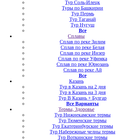
Тур Соль-Илецк
Туры по Башкирии
Тур Пермь
Тур Таганай
Тур Нугуш
Все
Сплавы
Сплав по реке Зилим
Сплав по реке Белая
Сплав по реке Инзер
Сплав по реке Уфимка
Сплав по реке Юрюзань
Сплав по реке Ай
Все
Казань
Тур в Казань на 2 дня
Тур в Казань на 3 дня
Тур В Казань + Булгар
Все Варианты
Термы, Здоровье
Тур Нижнекамские термы
Тур Тюменские термы
Тур Екатеринбурские термы
Тур Набережные челны термы
Тур Воткинские термы