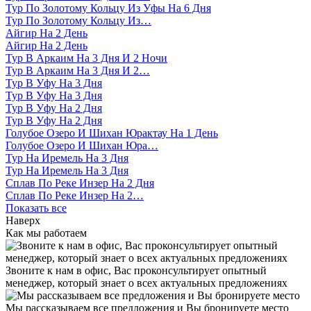
Тур По Золотому Кольцу Из Уфы На 6 Дня
Тур По Золотому Кольцу Из…
Айгир На 2 День
Айгир На 2 День
Тур В Аркаим На 3 Дня И 2 Ночи
Тур В Аркаим На 3 Дня И 2…
Тур В Уфу На 3 Дня
Тур В Уфу На 3 Дня
Тур В Уфу На 2 Дня
Тур В Уфу На 2 Дня
Голубое Озеро И Шихан Юрактау На 1 День
Голубое Озеро И Шихан Юра…
Тур На Иремель На 3 Дня
Тур На Иремель На 3 Дня
Сплав По Реке Инзер На 2 Дня
Сплав По Реке Инзер На 2…
Показать все
Наверх
Как мы работаем
Звоните к нам в офис, Вас проконсультирует опытный
менеджер, который знает о всех актуальных предложениях
Мы рассказываем все предложения и Вы бронируете место