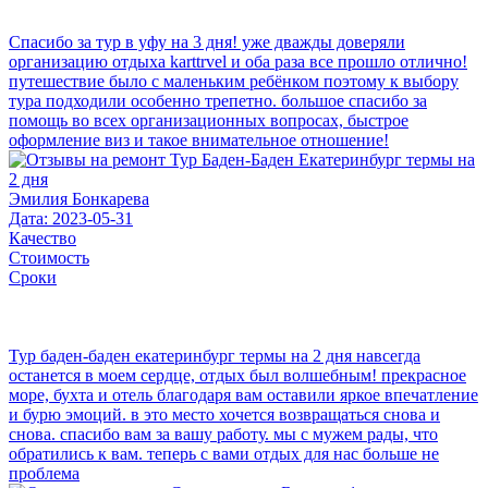
Спасибо за тур в уфу на 3 дня! уже дважды доверяли
организацию отдыха karttrvel и оба раза все прошло отлично!
путешествие было с маленьким ребёнком поэтому к выбору
тура подходили особенно трепетно. большое спасибо за
помощь во всех организационных вопросах, быстрое
оформление виз и такое внимательное отношение!
Эмилия Бонкарева
Дата: 2023-05-31
Качество
Стоимость
Сроки
Тур баден-баден екатеринбург термы на 2 дня навсегда
останется в моем сердце, отдых был волшебным! прекрасное
море, бухта и отель благодаря вам оставили яркое впечатление
и бурю эмоций. в это место хочется возвращаться снова и
снова. спасибо вам за вашу работу. мы с мужем рады, что
обратились к вам. теперь с вами отдых для нас больше не
проблема