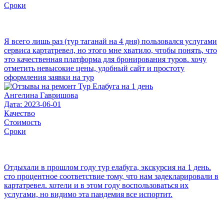
Сроки
Я всего лишь раз (тур таганай на 4 дня) пользовался услугами
сервиса картатревел, но этого мне хватило, чтобы понять, что
это качественная платформа для бронирования туров. хочу
отметить невысокие цены, удобный сайт и простоту
оформления заявки на тур
Ангелина Гавришова
Дата: 2023-06-01
Качество
Стоимость
Сроки
Отдыхали в прошлом году тур елабуга, экскурсия на 1 день.
сто процентное соответствие тому, что нам задекларировали в
картатревел. хотели и в этом году воспользоваться их
услугами, но видимо эта пандемия все испортит.