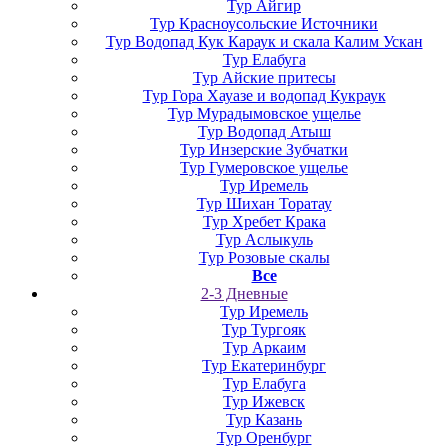
Тур Айгир
Тур Красноусольские Источники
Тур Водопад Кук Караук и скала Калим Ускан
Тур Елабуга
Тур Айские притесы
Тур Гора Хауазе и водопад Кукраук
Тур Мурадымовское ущелье
Тур Водопад Атыш
Тур Инзерские Зубчатки
Тур Гумеровское ущелье
Тур Иремель
Тур Шихан Торатау
Тур Хребет Крака
Тур Аслыкуль
Тур Розовые скалы
Все
2-3 Дневные
Тур Иремель
Тур Тургояк
Тур Аркаим
Тур Екатеринбург
Тур Елабуга
Тур Ижевск
Тур Казань
Тур Оренбург