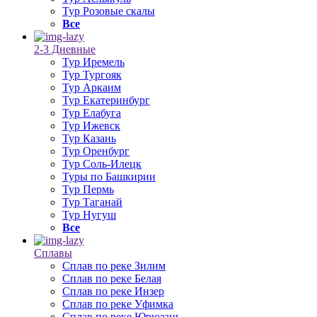
Тур Розовые скалы
Все
2-3 Дневные
Тур Иремель
Тур Тургояк
Тур Аркаим
Тур Екатеринбург
Тур Елабуга
Тур Ижевск
Тур Казань
Тур Оренбург
Тур Соль-Илецк
Туры по Башкирии
Тур Пермь
Тур Таганай
Тур Нугуш
Все
Сплавы
Сплав по реке Зилим
Сплав по реке Белая
Сплав по реке Инзер
Сплав по реке Уфимка
Сплав по реке Юрюзань