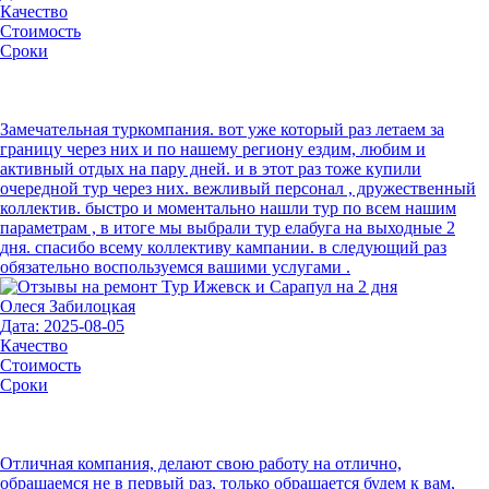
Качество
Стоимость
Сроки
Замечательная туркомпания. вот уже который раз летаем за
границу через них и по нашему региону ездим, любим и
активный отдых на пару дней. и в этот раз тоже купили
очередной тур через них. вежливый персонал , дружественный
коллектив. быстро и моментально нашли тур по всем нашим
параметрам , в итоге мы выбрали тур елабуга на выходные 2
дня. спасибо всему коллективу кампании. в следующий раз
обязательно воспользуемся вашими услугами .
Олеся Забилоцкая
Дата: 2025-08-05
Качество
Стоимость
Сроки
Отличная компания, делают свою работу на отлично,
обращаемся не в первый раз, только обращается будем к вам,