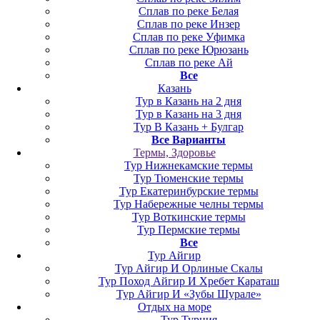
Сплав по реке Белая
Сплав по реке Инзер
Сплав по реке Уфимка
Сплав по реке Юрюзань
Сплав по реке Ай
Все
Казань
Тур в Казань на 2 дня
Тур в Казань на 3 дня
Тур В Казань + Булгар
Все Варианты
Термы, Здоровье
Тур Нижнекамские термы
Тур Тюменские термы
Тур Екатеринбурские термы
Тур Набережные челны термы
Тур Воткинские термы
Тур Пермские термы
Все
Тур Айгир
Тур Айгир И Орлиные Скалы
Тур Поход Айгир И Хребет Караташ
Тур Айгир И «Зубы Шурале»
Отдых на море
Тур Турция