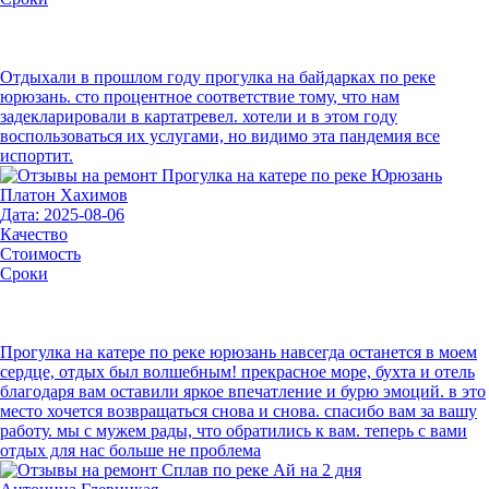
Отдыхали в прошлом году прогулка на байдарках по реке
юрюзань. сто процентное соответствие тому, что нам
задекларировали в картатревел. хотели и в этом году
воспользоваться их услугами, но видимо эта пандемия все
испортит.
Платон Хахимов
Дата: 2025-08-06
Качество
Стоимость
Сроки
Прогулка на катере по реке юрюзань навсегда останется в моем
сердце, отдых был волшебным! прекрасное море, бухта и отель
благодаря вам оставили яркое впечатление и бурю эмоций. в это
место хочется возвращаться снова и снова. спасибо вам за вашу
работу. мы с мужем рады, что обратились к вам. теперь с вами
отдых для нас больше не проблема