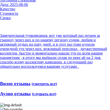
Антонина Глевицкая
Дата: 2025-08-06
Качество
Стоимость
Сроки
Замечательная туркомпания. вот уже который раз летаем за
границу через них и по нашему региону ездим, любим и
активный отдых на пару дней. и в этот раз тоже купили
очередной тур через них. вежливый персонал , дружественный
коллектив. быстро и моментально нашли тур по всем нашим
параметрам , в итоге мы выбрали сплав по реке ай на 2 дня.
спасибо всему коллективу кампании. в следующий раз
обязательно воспользуемся вашими услугами .
Видео отзывы
(смотреть все)
Аудио отзывы
(слушать все)