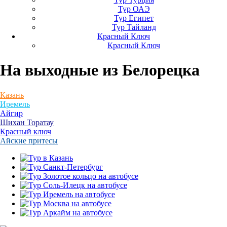
Тур ОАЭ
Тур Египет
Тур Тайланд
Красный Ключ
Красный Ключ
На выходные
из Белорецка
Казань
Иремель
Айгир
Шихан Торатау
Красный ключ
Айские притесы