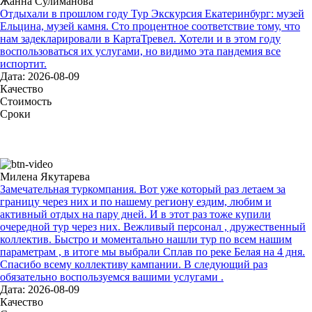
Жанна Сулиманова
Отдыхали в прошлом году Тур Экскурсия Екатеринбург: музей
Ельцина, музей камня. Сто процентное соответствие тому, что
нам задекларировали в КартаТревел. Хотели и в этом году
воспользоваться их услугами, но видимо эта пандемия все
испортит.
Дата: 2026-08-09
Качество
Стоимость
Сроки
Милена Якутарева
Замечательная туркомпания. Вот уже который раз летаем за
границу через них и по нашему региону ездим, любим и
активный отдых на пару дней. И в этот раз тоже купили
очередной тур через них. Вежливый персонал , дружественный
коллектив. Быстро и моментально нашли тур по всем нашим
параметрам , в итоге мы выбрали Сплав по реке Белая на 4 дня.
Спасибо всему коллективу кампании. В следующий раз
обязательно воспользуемся вашими услугами .
Дата: 2026-08-09
Качество