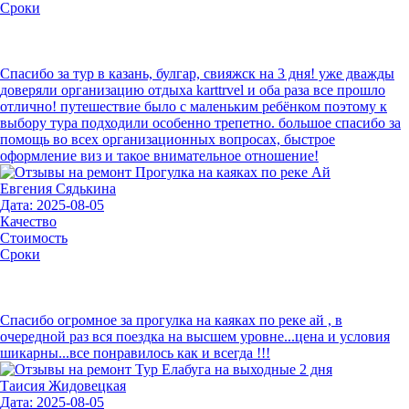
Сроки
Спасибо за тур в казань, булгар, свияжск на 3 дня! уже дважды
доверяли организацию отдыха karttrvel и оба раза все прошло
отлично! путешествие было с маленьким ребёнком поэтому к
выбору тура подходили особенно трепетно. большое спасибо за
помощь во всех организационных вопросах, быстрое
оформление виз и такое внимательное отношение!
Евгения Сядькина
Дата: 2025-08-05
Качество
Стоимость
Сроки
Спасибо огромное за прогулка на каяках по реке ай , в
очередной раз вся поездка на высшем уровне...цена и условия
шикарны...все понравилось как и всегда !!!
Таисия Жидовецкая
Дата: 2025-08-05