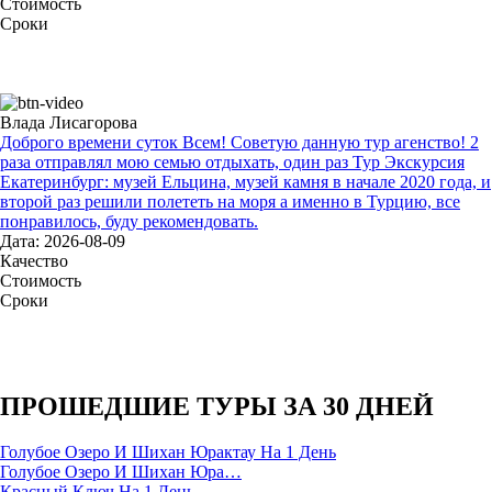
Стоимость
Сроки
Влада Лисагорова
Доброго времени суток Всем! Советую данную тур агенство! 2
раза отправлял мою семью отдыхать, один раз Тур Экскурсия
Екатеринбург: музей Ельцина, музей камня в начале 2020 года, и
второй раз решили полететь на моря а именно в Турцию, все
понравилось, буду рекомендовать.
Дата: 2026-08-09
Качество
Стоимость
Сроки
ПРОШЕДШИЕ ТУРЫ ЗА 30 ДНЕЙ
Голубое Озеро И Шихан Юрактау На 1 День
Голубое Озеро И Шихан Юра…
Красный Ключ На 1 День