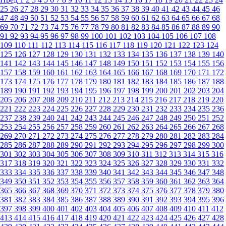
25
26
27
28
29
30
31
32
33
34
35
36
37
38
39
40
41
42
43
44
45
46
47
48
49
50
51
52
53
54
55
56
57
58
59
60
61
62
63
64
65
66
67
68
69
70
71
72
73
74
75
76
77
78
79
80
81
82
83
84
85
86
87
88
89
90
91
92
93
94
95
96
97
98
99
100
101
102
103
104
105
106
107
108
109
110
111
112
113
114
115
116
117
118
119
120
121
122
123
124
125
126
127
128
129
130
131
132
133
134
135
136
137
138
139
140
141
142
143
144
145
146
147
148
149
150
151
152
153
154
155
156
157
158
159
160
161
162
163
164
165
166
167
168
169
170
171
172
173
174
175
176
177
178
179
180
181
182
183
184
185
186
187
188
189
190
191
192
193
194
195
196
197
198
199
200
201
202
203
204
205
206
207
208
209
210
211
212
213
214
215
216
217
218
219
220
221
222
223
224
225
226
227
228
229
230
231
232
233
234
235
236
237
238
239
240
241
242
243
244
245
246
247
248
249
250
251
252
253
254
255
256
257
258
259
260
261
262
263
264
265
266
267
268
269
270
271
272
273
274
275
276
277
278
279
280
281
282
283
284
285
286
287
288
289
290
291
292
293
294
295
296
297
298
299
300
301
302
303
304
305
306
307
308
309
310
311
312
313
314
315
316
317
318
319
320
321
322
323
324
325
326
327
328
329
330
331
332
333
334
335
336
337
338
339
340
341
342
343
344
345
346
347
348
349
350
351
352
353
354
355
356
357
358
359
360
361
362
363
364
365
366
367
368
369
370
371
372
373
374
375
376
377
378
379
380
381
382
383
384
385
386
387
388
389
390
391
392
393
394
395
396
397
398
399
400
401
402
403
404
405
406
407
408
409
410
411
412
413
414
415
416
417
418
419
420
421
422
423
424
425
426
427
428