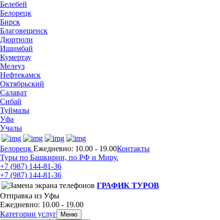
Белебей
Белорецк
Бирск
Благовещенск
Дюртюли
Ишимбай
Кумертау
Мелеуз
Нефтекамск
Октябрьский
Салават
Сибай
Туймазы
Уфа
Учалы
Белорецк
Ежедневно: 10.00 - 19.00
Контакты
Туры по Башкирии, по РФ и Миру.
+7 (987)
144-81-36
+7 (987)
144-81-36
ГРАФИК ТУРОВ
Отправка из Уфы
Ежедневно: 10.00 - 19.00
Категории услуг
Меню