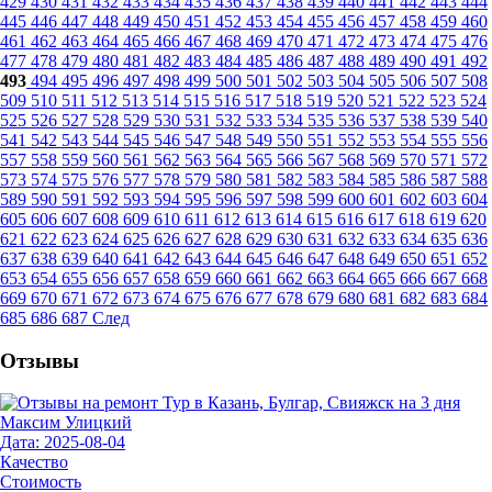
429
430
431
432
433
434
435
436
437
438
439
440
441
442
443
444
445
446
447
448
449
450
451
452
453
454
455
456
457
458
459
460
461
462
463
464
465
466
467
468
469
470
471
472
473
474
475
476
477
478
479
480
481
482
483
484
485
486
487
488
489
490
491
492
493
494
495
496
497
498
499
500
501
502
503
504
505
506
507
508
509
510
511
512
513
514
515
516
517
518
519
520
521
522
523
524
525
526
527
528
529
530
531
532
533
534
535
536
537
538
539
540
541
542
543
544
545
546
547
548
549
550
551
552
553
554
555
556
557
558
559
560
561
562
563
564
565
566
567
568
569
570
571
572
573
574
575
576
577
578
579
580
581
582
583
584
585
586
587
588
589
590
591
592
593
594
595
596
597
598
599
600
601
602
603
604
605
606
607
608
609
610
611
612
613
614
615
616
617
618
619
620
621
622
623
624
625
626
627
628
629
630
631
632
633
634
635
636
637
638
639
640
641
642
643
644
645
646
647
648
649
650
651
652
653
654
655
656
657
658
659
660
661
662
663
664
665
666
667
668
669
670
671
672
673
674
675
676
677
678
679
680
681
682
683
684
685
686
687
След
Отзывы
Максим Улицкий
Дата: 2025-08-04
Качество
Стоимость