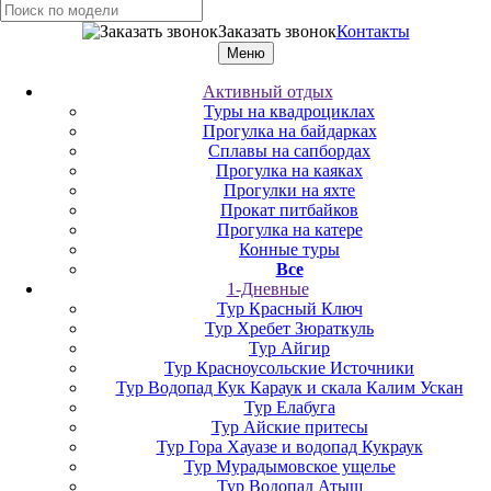
Заказать звонок
Контакты
Меню
Активный отдых
Туры на квадроциклах
Прогулка на байдарках
Сплавы на сапбордах
Прогулка на каяках
Прогулки на яхте
Прокат питбайков
Прогулка на катере
Конные туры
Все
1-Дневные
Тур Красный Ключ
Тур Хребет Зюраткуль
Тур Айгир
Тур Красноусольские Источники
Тур Водопад Кук Караук и скала Калим Ускан
Тур Елабуга
Тур Айские притесы
Тур Гора Хауазе и водопад Кукраук
Тур Мурадымовское ущелье
Тур Водопад Атыш