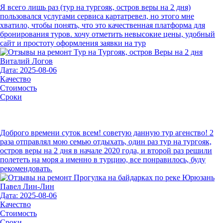
Я всего лишь раз (тур на тургояк, остров веры на 2 дня)
пользовался услугами сервиса картатревел, но этого мне
хватило, чтобы понять, что это качественная платформа для
бронирования туров. хочу отметить невысокие цены, удобный
сайт и простоту оформления заявки на тур
Виталий Логов
Дата: 2025-08-06
Качество
Стоимость
Сроки
Доброго времени суток всем! советую данную тур агенство! 2
раза отправлял мою семью отдыхать, один раз тур на тургояк,
остров веры на 2 дня в начале 2020 года, и второй раз решили
полететь на моря а именно в турцию, все понравилось, буду
рекомендовать.
Павел Лин-Лин
Дата: 2025-08-06
Качество
Стоимость
Сроки