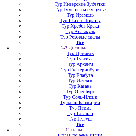
Тур Инзерские Зубчатки
Тур Гумеровское ущелье
Тур Иремель
Тур Шихан Торатау
Тур Хребет Крака
Тур Аслыкуль
Тур Розовые скалы
Все
2-3 Дневные
Тур Иремель
Тур Тургояк
Тур Аркаим
Тур Екатеринбург
Тур Елабуга
Тур Ижевск
Тур Казань
Тур Оренбург
Тур Соль-Илецк
Туры по Башкирии
Тур Пермь
Тур Таганай
Тур Нугуш
Все
Сплавы
Сплав по реке Зилим