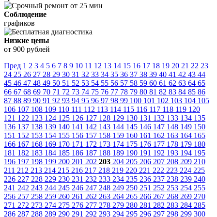
Соблюдение
графиков
Низкие цены
от 900 рублей
Пред
1
2
3
4
5
6
7
8
9
10
11
12
13
14
15
16
17
18
19
20
21
22
23
24
25
26
27
28
29
30
31
32
33
34
35
36
37
38
39
40
41
42
43
44
45
46
47
48
49
50
51
52
53
54
55
56
57
58
59
60
61
62
63
64
65
66
67
68
69
70
71
72
73
74
75
76
77
78
79
80
81
82
83
84
85
86
87
88
89
90
91
92
93
94
95
96
97
98
99
100
101
102
103
104
105
106
107
108
109
110
111
112
113
114
115
116
117
118
119
120
121
122
123
124
125
126
127
128
129
130
131
132
133
134
135
136
137
138
139
140
141
142
143
144
145
146
147
148
149
150
151
152
153
154
155
156
157
158
159
160
161
162
163
164
165
166
167
168
169
170
171
172
173
174
175
176
177
178
179
180
181
182
183
184
185
186
187
188
189
190
191
192
193
194
195
196
197
198
199
200
201
202
203
204
205
206
207
208
209
210
211
212
213
214
215
216
217
218
219
220
221
222
223
224
225
226
227
228
229
230
231
232
233
234
235
236
237
238
239
240
241
242
243
244
245
246
247
248
249
250
251
252
253
254
255
256
257
258
259
260
261
262
263
264
265
266
267
268
269
270
271
272
273
274
275
276
277
278
279
280
281
282
283
284
285
286
287
288
289
290
291
292
293
294
295
296
297
298
299
300