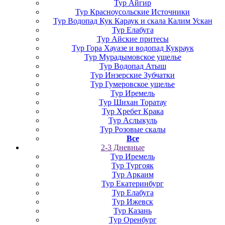
Тур Айгир
Тур Красноусольские Источники
Тур Водопад Кук Караук и скала Калим Ускан
Тур Елабуга
Тур Айские притесы
Тур Гора Хауазе и водопад Кукраук
Тур Мурадымовское ущелье
Тур Водопад Атыш
Тур Инзерские Зубчатки
Тур Гумеровское ущелье
Тур Иремель
Тур Шихан Торатау
Тур Хребет Крака
Тур Аслыкуль
Тур Розовые скалы
Все
2-3 Дневные
Тур Иремель
Тур Тургояк
Тур Аркаим
Тур Екатеринбург
Тур Елабуга
Тур Ижевск
Тур Казань
Тур Оренбург