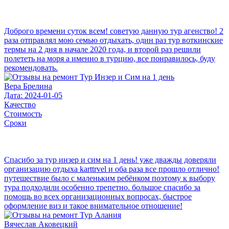
Доброго времени суток всем! советую данную тур агенство! 2
раза отправлял мою семью отдыхать, один раз тур воткинские
термы на 2 дня в начале 2020 года, и второй раз решили
полететь на моря а именно в турцию, все понравилось, буду
рекомендовать.
Вера Брелина
Дата: 2024-01-05
Качество
Стоимость
Сроки
Спасибо за тур инзер и сим на 1 день! уже дважды доверяли
организацию отдыха karttrvel и оба раза все прошло отлично!
путешествие было с маленьким ребёнком поэтому к выбору
тура подходили особенно трепетно. большое спасибо за
помощь во всех организационных вопросах, быстрое
оформление виз и такое внимательное отношение!
Вячеслав Аковецкий