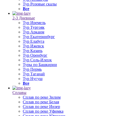
Тур Розовые скалы
Все
2-3 Дневные
Тур Иремель
Тур Тургояк
Тур Аркаим
Тур Екатеринбург
Тур Елабуга
Тур Ижевск
Тур Казань
Тур Оренбург
Тур Соль-Илецк
Туры по Башкирии
Тур Пермь
Тур Таганай
Тур Нугуш
Все
Сплавы
Сплав по реке Зилим
Сплав по реке Белая
Сплав по реке Инзер
Сплав по реке Уфимка
Сплав по реке Юрюзань