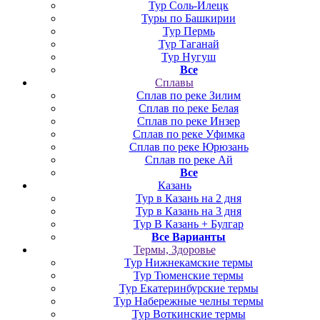
Тур Соль-Илецк
Туры по Башкирии
Тур Пермь
Тур Таганай
Тур Нугуш
Все
Сплавы
Сплав по реке Зилим
Сплав по реке Белая
Сплав по реке Инзер
Сплав по реке Уфимка
Сплав по реке Юрюзань
Сплав по реке Ай
Все
Казань
Тур в Казань на 2 дня
Тур в Казань на 3 дня
Тур В Казань + Булгар
Все Варианты
Термы, Здоровье
Тур Нижнекамские термы
Тур Тюменские термы
Тур Екатеринбурские термы
Тур Набережные челны термы
Тур Воткинские термы