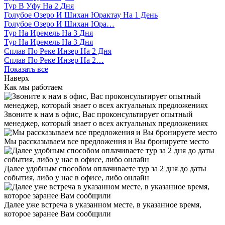
Тур В Уфу На 2 Дня
Голубое Озеро И Шихан Юрактау На 1 День
Голубое Озеро И Шихан Юра…
Тур На Иремель На 3 Дня
Тур На Иремель На 3 Дня
Сплав По Реке Инзер На 2 Дня
Сплав По Реке Инзер На 2…
Показать все
Наверх
Как мы работаем
Звоните к нам в офис, Вас проконсультирует опытный
менеджер, который знает о всех актуальных предложениях
Мы рассказываем все предложения и Вы бронируете место
Далее удобным способом оплачиваете тур за 2 дня до даты
события, либо у нас в офисе, либо онлайн
Далее уже встреча в указанном месте, в указанное время,
которое заранее Вам сообщили