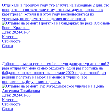
Отдыхали в прошлом году тур елабуга на выходные 2 дня. сто
процентное соответствие тому, что нам задекларировали в
картатревел. хотели и в этом году воспользоваться их
услугами, но видимо эта пандемия все испортит.
Борис Краенков
Дата: 2024-01-04
Качество
Стоимость
Сроки
Доброго времени суток всем! советую данную тур агенство! 2
раза отправлял мою семью отдыхать, один раз прогулка на
байдарках по реке юрюзань в начале 2020 года, и второй раз
решили полететь на моря а именно в турцию, все
понравилось, буду рекомендовать.
Ангелина Тарабарина
Дата: 2024-01-05
Качество
Стоимость
Сроки