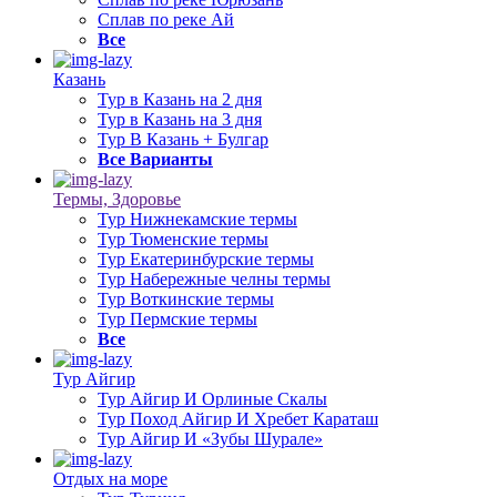
Сплав по реке Ай
Все
Казань
Тур в Казань на 2 дня
Тур в Казань на 3 дня
Тур В Казань + Булгар
Все Варианты
Термы, Здоровье
Тур Нижнекамские термы
Тур Тюменские термы
Тур Екатеринбурские термы
Тур Набережные челны термы
Тур Воткинские термы
Тур Пермские термы
Все
Тур Айгир
Тур Айгир И Орлиные Скалы
Тур Поход Айгир И Хребет Караташ
Тур Айгир И «Зубы Шурале»
Отдых на море