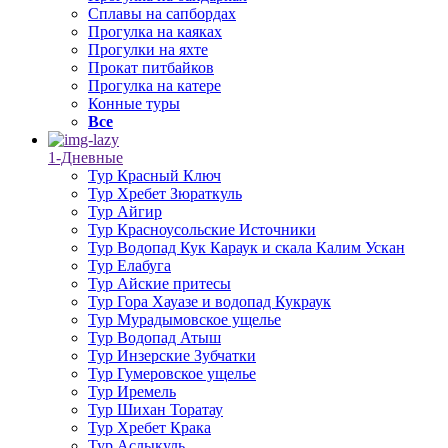
Сплавы на сапбордах
Прогулка на каяках
Прогулки на яхте
Прокат питбайков
Прогулка на катере
Конные туры
Все
1-Дневные
Тур Красный Ключ
Тур Хребет Зюраткуль
Тур Айгир
Тур Красноусольские Источники
Тур Водопад Кук Караук и скала Калим Ускан
Тур Елабуга
Тур Айские притесы
Тур Гора Хауазе и водопад Кукраук
Тур Мурадымовское ущелье
Тур Водопад Атыш
Тур Инзерские Зубчатки
Тур Гумеровское ущелье
Тур Иремель
Тур Шихан Торатау
Тур Хребет Крака
Тур Аслыкуль