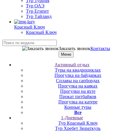
Тур Турция
Тур ОАЭ
Тур Египет
Тур Тайланд
Красный Ключ
Красный Ключ
Заказать звонок
Контакты
Меню
Активный отдых
Туры на квадроциклах
Прогулка на байдарках
Сплавы на сапбордах
Прогулка на каяках
Прогулки на яхте
Прокат питбайков
Прогулка на катере
Конные туры
Все
1-Дневные
Тур Красный Ключ
Тур Хребет Зюраткуль