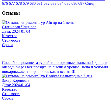
676
677
678
679
680
681
682
683
684
685
686
687
След
Отзывы
Станислав Чащилов
Дата: 2024-01-04
Качество
Стоимость
Сроки
Спасибо огромное за тур айгир и орлиные скалы на 1 день , в
очередной раз вся поездка на высшем уровне...цена и условия
шикарны...все понравилось как и всегда !!!
Захар Корнюхов
Дата: 2024-01-04
Качество
Стоимость
Сроки