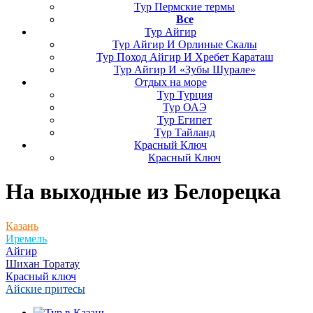
Тур Пермские термы
Все
Тур Айгир
Тур Айгир И Орлиные Скалы
Тур Поход Айгир И Хребет Караташ
Тур Айгир И «Зубы Шурале»
Отдых на море
Тур Турция
Тур ОАЭ
Тур Египет
Тур Тайланд
Красный Ключ
Красный Ключ
На выходные
из Белорецка
Казань
Иремель
Айгир
Шихан Торатау
Красный ключ
Айские притесы