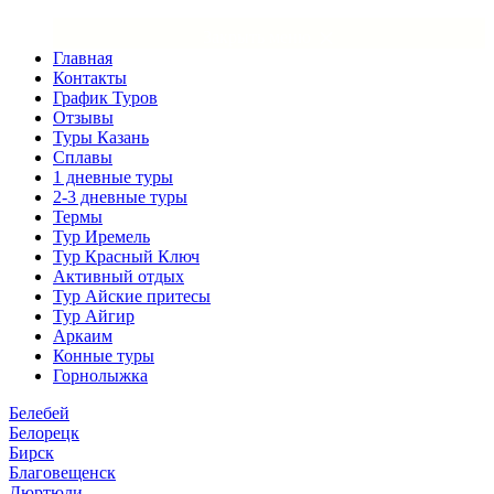
×
Закрыть меню
Главная
Контакты
График Туров
Отзывы
Туры Казань
Сплавы
1 дневные туры
2-3 дневные туры
Термы
Тур Иремель
Тур Красный Ключ
Активный отдых
Тур Айские притесы
Тур Айгир
Аркаим
Конные туры
Горнолыжка
Белебей
Белорецк
Бирск
Благовещенск
Дюртюли