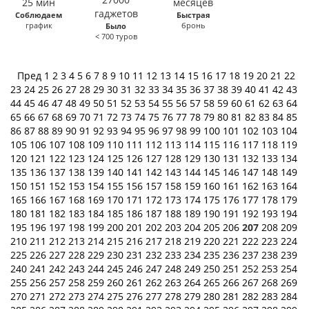
Соблюдаем
Быстрая
график
бронь
Было
< 700 туров
Пред
1
2
3
4
5
6
7
8
9
10
11
12
13
14
15
16
17
18
19
20
21
22
23
24
25
26
27
28
29
30
31
32
33
34
35
36
37
38
39
40
41
42
43
44
45
46
47
48
49
50
51
52
53
54
55
56
57
58
59
60
61
62
63
64
65
66
67
68
69
70
71
72
73
74
75
76
77
78
79
80
81
82
83
84
85
86
87
88
89
90
91
92
93
94
95
96
97
98
99
100
101
102
103
104
105
106
107
108
109
110
111
112
113
114
115
116
117
118
119
120
121
122
123
124
125
126
127
128
129
130
131
132
133
134
135
136
137
138
139
140
141
142
143
144
145
146
147
148
149
150
151
152
153
154
155
156
157
158
159
160
161
162
163
164
165
166
167
168
169
170
171
172
173
174
175
176
177
178
179
180
181
182
183
184
185
186
187
188
189
190
191
192
193
194
195
196
197
198
199
200
201
202
203
204
205
206
207
208
209
210
211
212
213
214
215
216
217
218
219
220
221
222
223
224
225
226
227
228
229
230
231
232
233
234
235
236
237
238
239
240
241
242
243
244
245
246
247
248
249
250
251
252
253
254
255
256
257
258
259
260
261
262
263
264
265
266
267
268
269
270
271
272
273
274
275
276
277
278
279
280
281
282
283
284