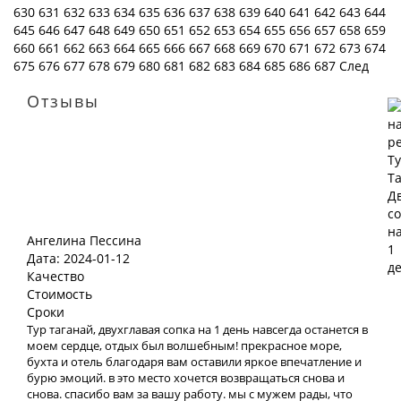
630
631
632
633
634
635
636
637
638
639
640
641
642
643
644
645
646
647
648
649
650
651
652
653
654
655
656
657
658
659
660
661
662
663
664
665
666
667
668
669
670
671
672
673
674
675
676
677
678
679
680
681
682
683
684
685
686
687
След
Отзывы
Ангелина Пессина
Дата: 2024-01-12
Качество
Стоимость
Сроки
Тур таганай, двухглавая сопка на 1 день навсегда останется в
моем сердце, отдых был волшебным! прекрасное море,
бухта и отель благодаря вам оставили яркое впечатление и
бурю эмоций. в это место хочется возвращаться снова и
снова. спасибо вам за вашу работу. мы с мужем рады, что