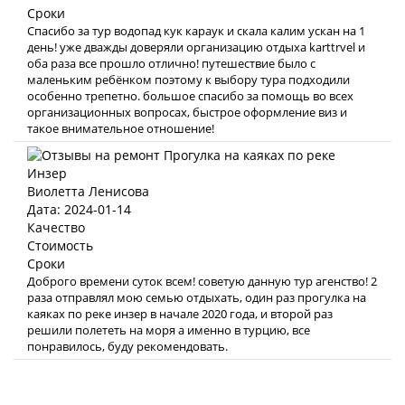
Сроки
Спасибо за тур водопад кук караук и скала калим ускан на 1
день! уже дважды доверяли организацию отдыха karttrvel и
оба раза все прошло отлично! путешествие было с
маленьким ребёнком поэтому к выбору тура подходили
особенно трепетно. большое спасибо за помощь во всех
организационных вопросах, быстрое оформление виз и
такое внимательное отношение!
Виолетта Ленисова
Дата: 2024-01-14
Качество
Стоимость
Сроки
Доброго времени суток всем! советую данную тур агенство! 2
раза отправлял мою семью отдыхать, один раз прогулка на
каяках по реке инзер в начале 2020 года, и второй раз
решили полететь на моря а именно в турцию, все
понравилось, буду рекомендовать.