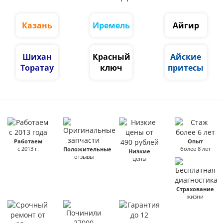
Казань
Иремель
Айгир
Шихан
Красный
Айские
Торатау
ключ
притесы
Работаем
Опыт
с 2013 г.
более 8 лет
Положительные
Низкие
отзывы
цены
Страхование
жизни