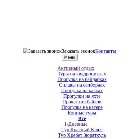
Заказать звонок
Контакты
Меню
Активный отдых
Туры на квадроциклах
Прогулка на байдарках
Сплавы на сапбордах
Прогулка на каяках
Прогулки на яхте
Прокат питбайков
Прогулка на катере
Конные туры
Все
1-Дневные
Тур Красный Ключ
Тур Хребет Зюраткуль