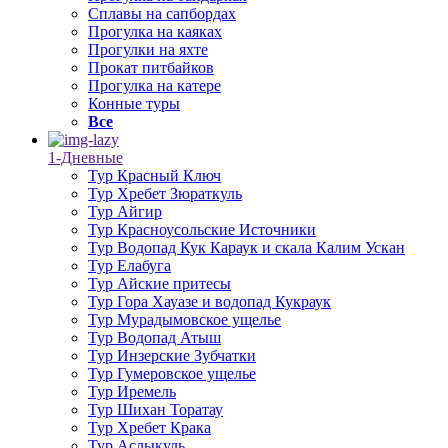
Сплавы на сапбордах
Прогулка на каяках
Прогулки на яхте
Прокат питбайков
Прогулка на катере
Конные туры
Все
1-Дневные
Тур Красный Ключ
Тур Хребет Зюраткуль
Тур Айгир
Тур Красноусольские Источники
Тур Водопад Кук Караук и скала Калим Ускан
Тур Елабуга
Тур Айские притесы
Тур Гора Хауазе и водопад Кукраук
Тур Мурадымовское ущелье
Тур Водопад Атыш
Тур Инзерские Зубчатки
Тур Гумеровское ущелье
Тур Иремель
Тур Шихан Торатау
Тур Хребет Крака
Тур Аслыкуль