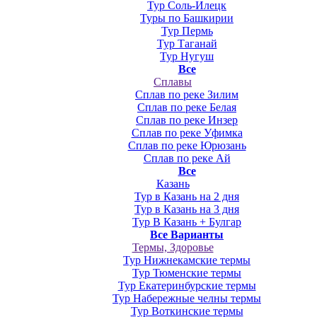
Тур Соль-Илецк
Туры по Башкирии
Тур Пермь
Тур Таганай
Тур Нугуш
Все
Сплавы
Сплав по реке Зилим
Сплав по реке Белая
Сплав по реке Инзер
Сплав по реке Уфимка
Сплав по реке Юрюзань
Сплав по реке Ай
Все
Казань
Тур в Казань на 2 дня
Тур в Казань на 3 дня
Тур В Казань + Булгар
Все Варианты
Термы, Здоровье
Тур Нижнекамские термы
Тур Тюменские термы
Тур Екатеринбурские термы
Тур Набережные челны термы
Тур Воткинские термы