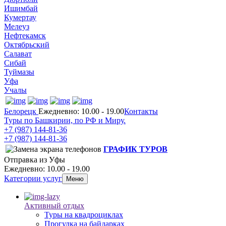
Ишимбай
Кумертау
Мелеуз
Нефтекамск
Октябрьский
Салават
Сибай
Туймазы
Уфа
Учалы
Белорецк
Ежедневно: 10.00 - 19.00
Контакты
Туры по Башкирии, по РФ и Миру.
+7 (987)
144-81-36
+7 (987)
144-81-36
ГРАФИК ТУРОВ
Отправка из Уфы
Ежедневно: 10.00 - 19.00
Категории услуг
Меню
Активный отдых
Туры на квадроциклах
Прогулка на байдарках