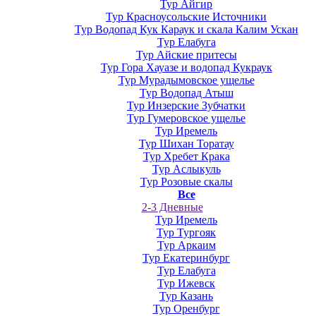
Тур Айгир
Тур Красноусольские Источники
Тур Водопад Кук Караук и скала Калим Ускан
Тур Елабуга
Тур Айские притесы
Тур Гора Хауазе и водопад Кукраук
Тур Мурадымовское ущелье
Тур Водопад Атыш
Тур Инзерские Зубчатки
Тур Гумеровское ущелье
Тур Иремель
Тур Шихан Торатау
Тур Хребет Крака
Тур Аслыкуль
Тур Розовые скалы
Все
2-3 Дневные
Тур Иремель
Тур Тургояк
Тур Аркаим
Тур Екатеринбург
Тур Елабуга
Тур Ижевск
Тур Казань
Тур Оренбург