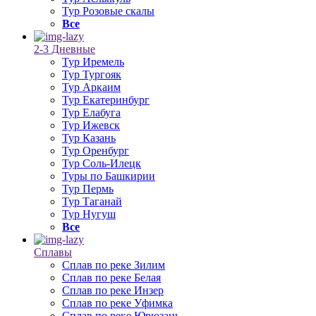
Тур Розовые скалы
Все
2-3 Дневные
Тур Иремель
Тур Тургояк
Тур Аркаим
Тур Екатеринбург
Тур Елабуга
Тур Ижевск
Тур Казань
Тур Оренбург
Тур Соль-Илецк
Туры по Башкирии
Тур Пермь
Тур Таганай
Тур Нугуш
Все
Сплавы
Сплав по реке Зилим
Сплав по реке Белая
Сплав по реке Инзер
Сплав по реке Уфимка
Сплав по реке Юрюзань