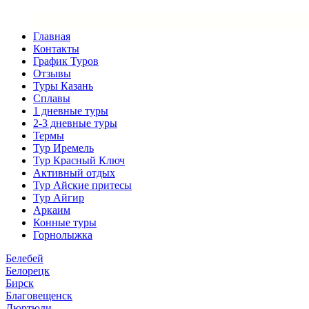
Главная
Контакты
График Туров
Отзывы
Туры Казань
Сплавы
1 дневные туры
2-3 дневные туры
Термы
Тур Иремель
Тур Красный Ключ
Активный отдых
Тур Айские притесы
Тур Айгир
Аркаим
Конные туры
Горнолыжка
Белебей
Белорецк
Бирск
Благовещенск
Дюртюли