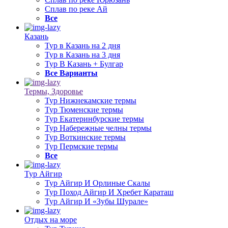
Сплав по реке Ай
Все
Казань
Тур в Казань на 2 дня
Тур в Казань на 3 дня
Тур В Казань + Булгар
Все Варианты
Термы, Здоровье
Тур Нижнекамские термы
Тур Тюменские термы
Тур Екатеринбурские термы
Тур Набережные челны термы
Тур Воткинские термы
Тур Пермские термы
Все
Тур Айгир
Тур Айгир И Орлиные Скалы
Тур Поход Айгир И Хребет Караташ
Тур Айгир И «Зубы Шурале»
Отдых на море