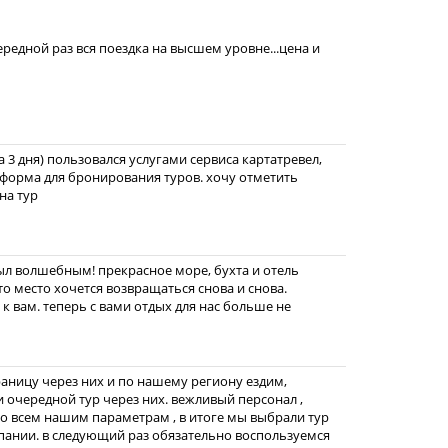
ередной раз вся поездка на высшем уровне...цена и
а 3 дня) пользовался услугами сервиса картатревел,
атформа для бронирования туров. хочу отметить
на тур
был волшебным! прекрасное море, бухта и отель
то место хочется возвращаться снова и снова.
к вам. теперь с вами отдых для нас больше не
раницу через них и по нашему региону ездим,
и очередной тур через них. вежливый персонал ,
о всем нашим параметрам , в итоге мы выбрали тур
пании. в следующий раз обязательно воспользуемся