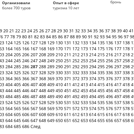
бронь
Организовали
Опыт в сфере
более 700 туров
туризма 10 лет
19
20
21
22
23
24
25
26
27
28
29
30
31
32
33
34
35
36
37
38
39
40
4
76
77
78
79
80
81
82
83
84
85
86
87
88
89
90
91
92
93
94
95
96
97
9
23
124
125
126
127
128
129
130
131
132
133
134
135
136
137
138
1
63
164
165
166
167
168
169
170
171
172
173
174
175
176
177
178
1
03
204
205
206
207
208
209
210
211
212
213
214
215
216
217
218
2
43
244
245
246
247
248
249
250
251
252
253
254
255
256
257
258
2
83
284
285
286
287
288
289
290
291
292
293
294
295
296
297
298
2
23
324
325
326
327
328
329
330
331
332
333
334
335
336
337
338
3
63
364
365
366
367
368
369
370
371
372
373
374
375
376
377
378
3
03
404
405
406
407
408
409
410
411
412
413
414
415
416
417
418
4
43
444
445
446
447
448
449
450
451
452
453
454
455
456
457
458
4
83
484
485
486
487
488
489
490
491
492
493
494
495
496
497
498
4
23
524
525
526
527
528
529
530
531
532
533
534
535
536
537
538
5
63
564
565
566
567
568
569
570
571
572
573
574
575
576
577
578
5
03
604
605
606
607
608
609
610
611
612
613
614
615
616
617
618
6
43
644
645
646
647
648
649
650
651
652
653
654
655
656
657
658
6
83
684
685
686
След