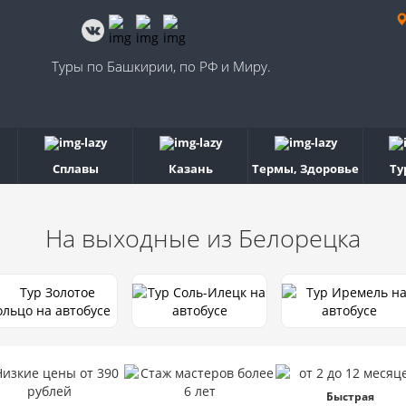
Туры по Башкирии, по РФ и Миру.
Сплавы
Казань
Термы, Здоровье
Ту
На выходные
из Белорецка
Быстрая