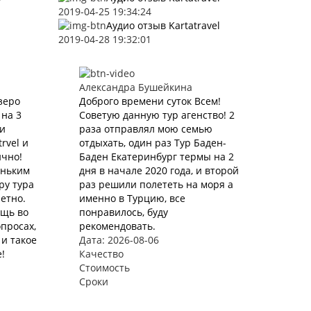
2019-04-25 19:34:24
Аудио отзыв Kartatravel
2019-04-28 19:32:01
Александра Бушейкина
зеро
Доброго времени суток Всем!
 на 3
Советую данную тур агенство! 2
ли
раза отправлял мою семью
rvel и
отдыхать, один раз Тур Баден-
ично!
Баден Екатеринбург термы на 2
еньким
дня в начале 2020 года, и второй
ру тура
раз решили полететь на моря а
етно.
именно в Турцию, все
ощь во
понравилось, буду
просах,
рекомендовать.
и такое
Дата: 2026-08-06
!
Качество
Стоимость
Сроки