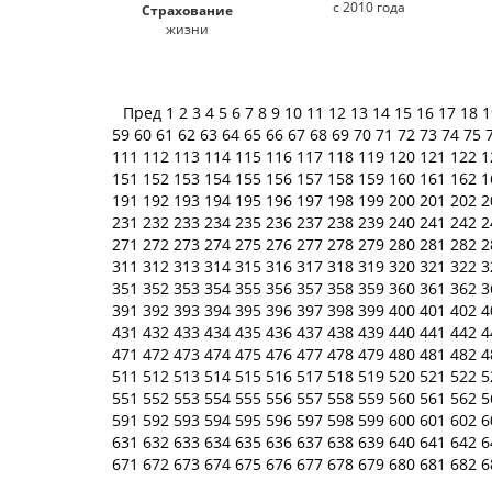
с 2010 года
Страхование
жизни
Пред
1
2
3
4
5
6
7
8
9
10
11
12
13
14
15
16
17
18
59
60
61
62
63
64
65
66
67
68
69
70
71
72
73
74
75
111
112
113
114
115
116
117
118
119
120
121
122
1
151
152
153
154
155
156
157
158
159
160
161
162
1
191
192
193
194
195
196
197
198
199
200
201
202
2
231
232
233
234
235
236
237
238
239
240
241
242
2
271
272
273
274
275
276
277
278
279
280
281
282
2
311
312
313
314
315
316
317
318
319
320
321
322
3
351
352
353
354
355
356
357
358
359
360
361
362
3
391
392
393
394
395
396
397
398
399
400
401
402
4
431
432
433
434
435
436
437
438
439
440
441
442
4
471
472
473
474
475
476
477
478
479
480
481
482
4
511
512
513
514
515
516
517
518
519
520
521
522
5
551
552
553
554
555
556
557
558
559
560
561
562
5
591
592
593
594
595
596
597
598
599
600
601
602
6
631
632
633
634
635
636
637
638
639
640
641
642
6
671
672
673
674
675
676
677
678
679
680
681
682
6