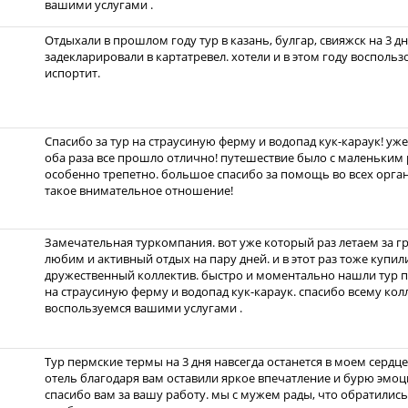
вашими услугами .
Отдыхали в прошлом году тур в казань, булгар, свияжск на 3 дн
задекларировали в картатревел. хотели и в этом году воспольз
испортит.
Спасибо за тур на страусиную ферму и водопад кук-караук! уж
оба раза все прошло отлично! путешествие было с маленьким
особенно трепетно. большое спасибо за помощь во всех орга
такое внимательное отношение!
Замечательная туркомпания. вот уже который раз летаем за г
любим и активный отдых на пару дней. и в этот раз тоже купил
дружественный коллектив. быстро и моментально нашли тур п
на страусиную ферму и водопад кук-караук. спасибо всему ко
воспользуемся вашими услугами .
Тур пермские термы на 3 дня навсегда останется в моем сердц
отель благодаря вам оставили яркое впечатление и бурю эмоци
спасибо вам за вашу работу. мы с мужем рады, что обратились 