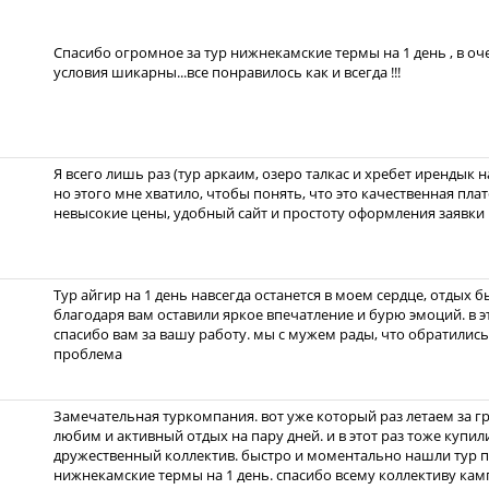
Спасибо огромное за тур нижнекамские термы на 1 день , в оч
условия шикарны...все понравилось как и всегда !!!
Я всего лишь раз (тур аркаим, озеро талкас и хребет ирендык н
но этого мне хватило, чтобы понять, что это качественная пл
невысокие цены, удобный сайт и простоту оформления заявки 
Тур айгир на 1 день навсегда останется в моем сердце, отдых 
благодаря вам оставили яркое впечатление и бурю эмоций. в э
спасибо вам за вашу работу. мы с мужем рады, что обратились 
проблема
Замечательная туркомпания. вот уже который раз летаем за г
любим и активный отдых на пару дней. и в этот раз тоже купил
дружественный коллектив. быстро и моментально нашли тур п
нижнекамские термы на 1 день. спасибо всему коллективу кам