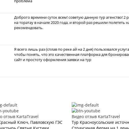
проблема
Доброго времени суток всем! советую данную тур агенство! 2 
на торатау в начале 2020 года, и второй раз решили полететь 
рекомендовать.
Я всего лишь раз (сплав по реке ай на 2 дня) пользовался услуг
чтобы понять, что это качественная платформа для бронирова
сайт и простоту оформления заявки на тур
о отзыв KartaTravel
Видео отзыв KartaTravel
Красный Ключ, Павловскую ГЭС
Тур Красноусольские источ
настырь Святые Кустики
Страусиная ферма на 1 ден