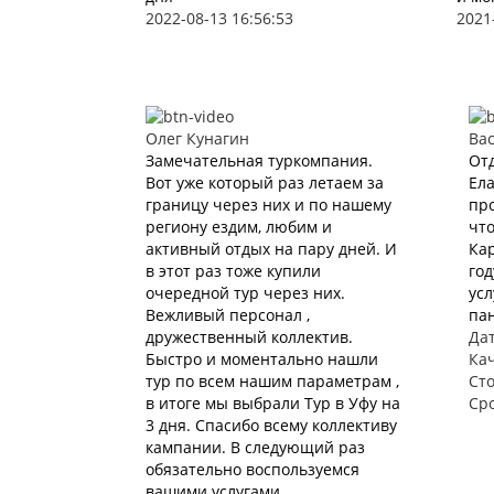
2022-08-13 16:56:53
2021
Олег Кунагин
Ва
Замечательная туркомпания.
Отд
Вот уже который раз летаем за
Ела
границу через них и по нашему
про
региону ездим, любим и
что
активный отдых на пару дней. И
Кар
в этот раз тоже купили
год
очередной тур через них.
усл
Вежливый персонал ,
пан
дружественный коллектив.
Дат
Быстро и моментально нашли
Ка
тур по всем нашим параметрам ,
Ст
в итоге мы выбрали Тур в Уфу на
Ср
3 дня. Спасибо всему коллективу
кампании. В следующий раз
обязательно воспользуемся
вашими услугами .