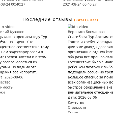
-08-24 00:40:27
2021-08-24 00:40:27
Последние отзывы
(читать все)
силий Кузанов
Вероника Босманова
ыхали в прошлом году Тур
Спасибо за Тур Аркаим, о
буга на 1 день. Сто
Талкас и хребет Ирендык
центное соответствие тому,
дня! Уже дважды доверя
 нам задекларировали в
организацию отдыха kartt
таТревел. Хотели и в этом
оба раза все прошло отл
у воспользоваться их
Путешествие было с мал
угами, но видимо эта
ребёнком поэтому к выбо
демия все испортит.
подходили особенно треп
а: 2026-08-06
Большое спасибо за пом
чество
всех организационных во
оимость
быстрое оформление виз 
оки
внимательное отношение
Дата: 2026-08-06
Качество
Стоимость
Сроки