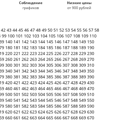
Соблюдение
Низкие цены
графиков
от 900 рублей
1
42
43
44
45
46
47
48
49
50
51
52
53
54
55
56
57
58
8
99
100
101
102
103
104
105
106
107
108
109
110
39
140
141
142
143
144
145
146
147
148
149
150
79
180
181
182
183
184
185
186
187
188
189
190
19
220
221
222
223
224
225
226
227
228
229
230
59
260
261
262
263
264
265
266
267
268
269
270
99
300
301
302
303
304
305
306
307
308
309
310
39
340
341
342
343
344
345
346
347
348
349
350
79
380
381
382
383
384
385
386
387
388
389
390
19
420
421
422
423
424
425
426
427
428
429
430
59
460
461
462
463
464
465
466
467
468
469
470
99
500
501
502
503
504
505
506
507
508
509
510
39
540
541
542
543
544
545
546
547
548
549
550
79
580
581
582
583
584
585
586
587
588
589
590
19
620
621
622
623
624
625
626
627
628
629
630
59
660
661
662
663
664
665
666
667
668
669
670