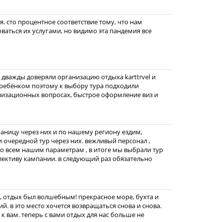
я. сто процентное соответствие тому, что нам
оваться их услугами, но видимо эта пандемия все
е дважды доверяли организацию отдыха karttrvel и
 ребёнком поэтому к выбору тура подходили
низационных вопросах, быстрое оформление виз и
раницу через них и по нашему региону ездим,
и очередной тур через них. вежливый персонал ,
о всем нашим параметрам , в итоге мы выбрали тур
ллективу кампании. в следующий раз обязательно
е, отдых был волшебным! прекрасное море, бухта и
й. в это место хочется возвращаться снова и снова.
к вам. теперь с вами отдых для нас больше не