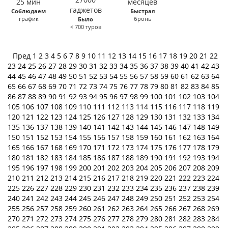
Соблюдаем
Быстрая
график
бронь
Было
< 700 туров
Пред
1
2
3
4
5
6
7
8
9
10
11
12
13
14
15
16
17
18
19
20
21
22
23
24
25
26
27
28
29
30
31
32
33
34
35
36
37
38
39
40
41
42
43
44
45
46
47
48
49
50
51
52
53
54
55
56
57
58
59
60
61
62
63
64
65
66
67
68
69
70
71
72
73
74
75
76
77
78
79
80
81
82
83
84
85
86
87
88
89
90
91
92
93
94
95
96
97
98
99
100
101
102
103
104
105
106
107
108
109
110
111
112
113
114
115
116
117
118
119
120
121
122
123
124
125
126
127
128
129
130
131
132
133
134
135
136
137
138
139
140
141
142
143
144
145
146
147
148
149
150
151
152
153
154
155
156
157
158
159
160
161
162
163
164
165
166
167
168
169
170
171
172
173
174
175
176
177
178
179
180
181
182
183
184
185
186
187
188
189
190
191
192
193
194
195
196
197
198
199
200
201
202
203
204
205
206
207
208
209
210
211
212
213
214
215
216
217
218
219
220
221
222
223
224
225
226
227
228
229
230
231
232
233
234
235
236
237
238
239
240
241
242
243
244
245
246
247
248
249
250
251
252
253
254
255
256
257
258
259
260
261
262
263
264
265
266
267
268
269
270
271
272
273
274
275
276
277
278
279
280
281
282
283
284