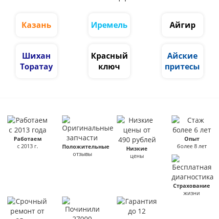
Казань
Иремель
Айгир
Шихан
Красный
Айские
Торатау
ключ
притесы
Работаем
Опыт
с 2013 г.
более 8 лет
Положительные
Низкие
отзывы
цены
Страхование
жизни