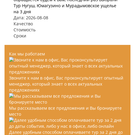
Тур Нугуш, Юмагузино и Мурадымовское ущелье
на 3 дня
Дата: 2026-08-08
Качество
Стоимость
Сроки
Как мы работаем
Звоните к нам в офис, Вас проконсультирует опытный
менеджер, который знает о всех актуальных
предложениях
Мы рассказываем все предложения и Вы бронируете
место
Далее удобным способом оплачиваете тур за 2 дня до