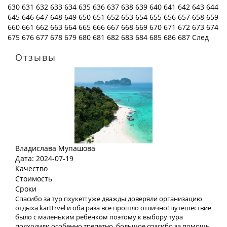
630
631
632
633
634
635
636
637
638
639
640
641
642
643
644
645
646
647
648
649
650
651
652
653
654
655
656
657
658
659
660
661
662
663
664
665
666
667
668
669
670
671
672
673
674
675
676
677
678
679
680
681
682
683
684
685
686
687
След
Отзывы
Владислава Мупашова
Дата: 2024-07-19
Качество
Стоимость
Сроки
Спасибо за тур пхукет! уже дважды доверяли организацию
отдыха karttrvel и оба раза все прошло отлично! путешествие
было с маленьким ребёнком поэтому к выбору тура
подходили особенно трепетно. большое спасибо за помощь