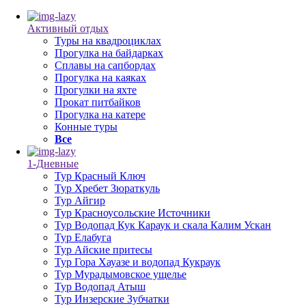
Активный отдых
Туры на квадроциклах
Прогулка на байдарках
Сплавы на сапбордах
Прогулка на каяках
Прогулки на яхте
Прокат питбайков
Прогулка на катере
Конные туры
Все
1-Дневные
Тур Красный Ключ
Тур Хребет Зюраткуль
Тур Айгир
Тур Красноусольские Источники
Тур Водопад Кук Караук и скала Калим Ускан
Тур Елабуга
Тур Айские притесы
Тур Гора Хауазе и водопад Кукраук
Тур Мурадымовское ущелье
Тур Водопад Атыш
Тур Инзерские Зубчатки