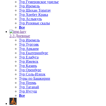
Тур Гумеровское ущелье
Тур Иремель
Тур Шихан Торатау
Тур Хребет Крака
Тур Аслыкуль
Тур Розовые скалы
Все
2-3 Дневные
Тур Иремель
Тур Тургояк
Тур Аркаим
Тур Екатеринбург
Тур Елабуга
Тур Ижевск
Тур Казань
Тур Оренбург
Тур Соль-Илецк
Туры по Башкирии
Тур Пермь
Тур Таганай
Тур Нугуш
Все