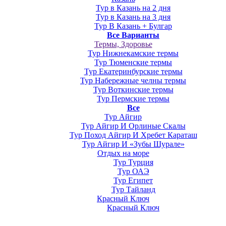
Тур в Казань на 2 дня
Тур в Казань на 3 дня
Тур В Казань + Булгар
Все Варианты
Термы, Здоровье
Тур Нижнекамские термы
Тур Тюменские термы
Тур Екатеринбурские термы
Тур Набережные челны термы
Тур Воткинские термы
Тур Пермские термы
Все
Тур Айгир
Тур Айгир И Орлиные Скалы
Тур Поход Айгир И Хребет Караташ
Тур Айгир И «Зубы Шурале»
Отдых на море
Тур Турция
Тур ОАЭ
Тур Египет
Тур Тайланд
Красный Ключ
Красный Ключ