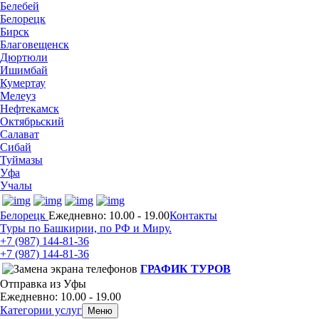
Белебей
Белорецк
Бирск
Благовещенск
Дюртюли
Ишимбай
Кумертау
Мелеуз
Нефтекамск
Октябрьский
Салават
Сибай
Туймазы
Уфа
Учалы
Белорецк
Ежедневно: 10.00 - 19.00
Контакты
Туры по Башкирии, по РФ и Миру.
+7 (987)
144-81-36
+7 (987)
144-81-36
ГРАФИК ТУРОВ
Отправка из Уфы
Ежедневно: 10.00 - 19.00
Категории услуг
Меню