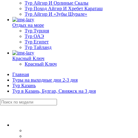
Тур Айгир И Орлиные Скалы
Тур Поход Айгир И Хребет Караташ
Тур Айгир И «Зубы Шурале»
Отдых на море
Тур Турция
Тур ОАЭ
Тур Египет
Тур Тайланд
Красный Ключ
Красный Ключ
Главная
Туры на выходные дни 2-3 дня
Тур Казань
Тур в Казань, Булгар, Свияжск на 3 дня