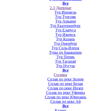
Все
2-3 Дневные
Тур Иремель
Тур Тургояк
Тур Аркаим
Тур Екатеринбург
Тур Елабуга
Тур Ижевск
Тур Казань
Тур Оренбург
Тур Соль-Илецк
Туры по Башкирии
Тур Пермь
Тур Таганай
Тур Нугуш
Все
Сплавы
Сплав по реке Зилим
Сплав по реке Белая
Сплав по реке Инзер
Сплав по реке Уфимка
Сплав по реке Юрюзань
Сплав по реке Ай
Все
Казань