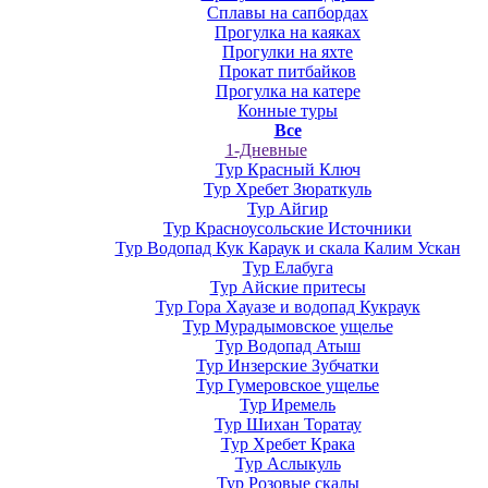
Сплавы на сапбордах
Прогулка на каяках
Прогулки на яхте
Прокат питбайков
Прогулка на катере
Конные туры
Все
1-Дневные
Тур Красный Ключ
Тур Хребет Зюраткуль
Тур Айгир
Тур Красноусольские Источники
Тур Водопад Кук Караук и скала Калим Ускан
Тур Елабуга
Тур Айские притесы
Тур Гора Хауазе и водопад Кукраук
Тур Мурадымовское ущелье
Тур Водопад Атыш
Тур Инзерские Зубчатки
Тур Гумеровское ущелье
Тур Иремель
Тур Шихан Торатау
Тур Хребет Крака
Тур Аслыкуль
Тур Розовые скалы