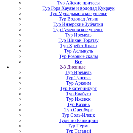
Тур Айские притесы
Тур Гора Хауазе и водопад Кукраук
Тур Мурадымовское ущелье
Тур Водопад Атыш
Тур Инзерские Зубчатки
Тур Гумеровское ущелье
Тур Иремель
Тур Шихан Торатау
Тур Хребет Крака
Тур Аслыкуль
Тур Розовые скалы
Все
2-3 Дневные
Тур Иремель
Тур Тургояк
Тур Аркаим
Тур Екатеринбург
Тур Елабуга
Тур Ижевск
Тур Казань
Тур Оренбург
Тур Соль-Илецк
Туры по Башкирии
Тур Пермь
Тур Таганай