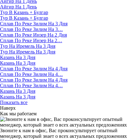
Айгир На 1 День
Айгир На 1 День
Тур В Казань + Булгар
Тур В Казань + Булгар
Сплав По Реке Зилим На 3 Дня
Сплав По Реке Зилим На 3…
Сплав По Реке Инзер На 2 Дня
Сплав По Реке Инзер На 2…
Тур На Иремель На 3 Дня
Тур На Иремель На 3 Дня
Казань На 3 Дня
Казань На 3 Дня
Сплав По Реке Зилим На 4 Дня
Сплав По Реке Зилим На 4…
Сплав По Реке Зилим На 4 Дня
Сплав По Реке Зилим На 4…
Казань На 3 Дня
Казань На 3 Дня
Показать все
Наверх
Как мы работаем
Звоните к нам в офис, Вас проконсультирует опытный
менеджер, который знает о всех актуальных предложениях