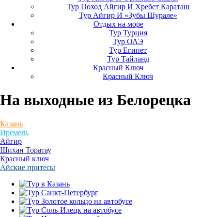
Тур Поход Айгир И Хребет Караташ
Тур Айгир И «Зубы Шурале»
Отдых на море
Тур Турция
Тур ОАЭ
Тур Египет
Тур Тайланд
Красный Ключ
Красный Ключ
На выходные
из Белорецка
Казань
Иремель
Айгир
Шихан Торатау
Красный ключ
Айские притесы