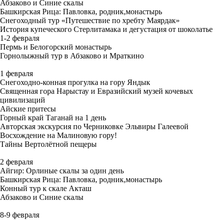
Абзаково и Синие скалы
Башкирская Рица: Павловка, родник,монастырь
Снегоходный тур «Путешествие по хребту Маярдак»
История купеческого Стерлитамака и дегустация от шоколатье
1-2 февраля
Пермь и Белогорский монастырь
Горнолыжный тур в Абзаково и Мраткино
1 февраля
Снегоходно-конная прогулка на гору Яндык
Священная гора Нарыстау и Евразийский музей кочевых
цивилизаций
Айские притесы
Горный край Таганай на 1 день
Авторская экскурсия по Черниковке Эльвиры Галеевой
Восхождение на Малиновую гору!
Тайны Вертолётной пещеры
2 февраля
Айгир: Орлиные скалы за один день
Башкирская Рица: Павловка, родник,монастырь
Конный тур к скале Акташ
Абзаково и Синие скалы
8-9 февраля