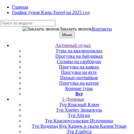
Главная
График туров Karta-Travel на 2025 год
Заказать звонок
Контакты
Меню
Активный отдых
Туры на квадроциклах
Прогулка на байдарках
Сплавы на сапбордах
Прогулка на каяках
Прогулки на яхте
Прокат питбайков
Прогулка на катере
Конные туры
Все
1-Дневные
Тур Красный Ключ
Тур Хребет Зюраткуль
Тур Айгир
Тур Красноусольские Источники
Тур Водопад Кук Караук и скала Калим Ускан
Тур Елабуга