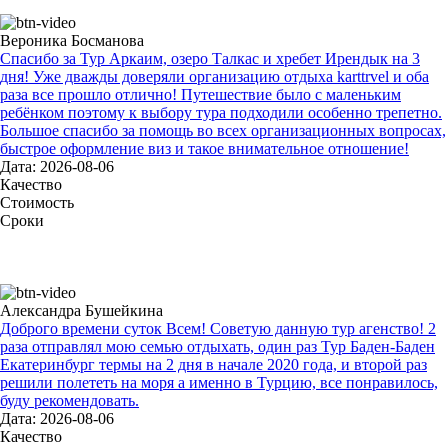
Вероника Босманова
Спасибо за Тур Аркаим, озеро Талкас и хребет Ирендык на 3
дня! Уже дважды доверяли организацию отдыха karttrvel и оба
раза все прошло отлично! Путешествие было с маленьким
ребёнком поэтому к выбору тура подходили особенно трепетно.
Большое спасибо за помощь во всех организационных вопросах,
быстрое оформление виз и такое внимательное отношение!
Дата: 2026-08-06
Качество
Стоимость
Сроки
Александра Бушейкина
Доброго времени суток Всем! Советую данную тур агенство! 2
раза отправлял мою семью отдыхать, один раз Тур Баден-Баден
Екатеринбург термы на 2 дня в начале 2020 года, и второй раз
решили полететь на моря а именно в Турцию, все понравилось,
буду рекомендовать.
Дата: 2026-08-06
Качество