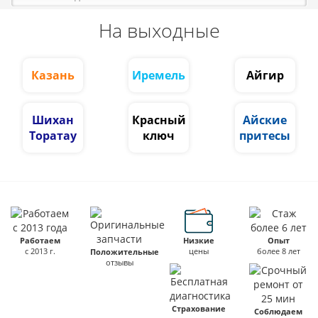
На выходные
Казань
Иремель
Айгир
Шихан
Красный
Айские
Торатау
ключ
притесы
Работаем
Низкие
Опыт
с 2013 г.
цены
более 8 лет
Положительные
отзывы
Страхование
Соблюдаем